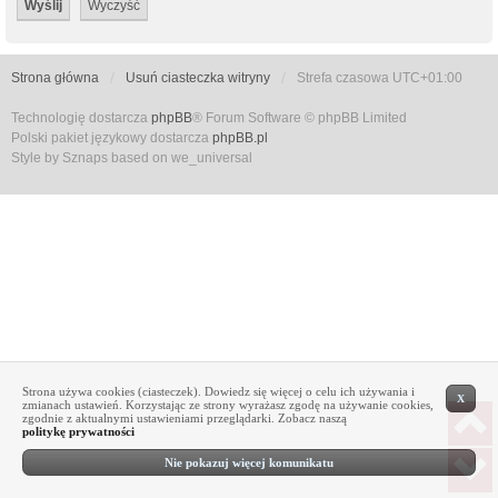
Strona główna
Usuń ciasteczka witryny
Strefa czasowa
UTC+01:00
Technologię dostarcza
phpBB
® Forum Software © phpBB Limited
Polski pakiet językowy dostarcza
phpBB.pl
Style by Sznaps based on we_universal
Strona używa cookies (ciasteczek). Dowiedz się więcej o celu ich używania i
X
zmianach ustawień. Korzystając ze strony wyrażasz zgodę na używanie cookies,
zgodnie z aktualnymi ustawieniami przeglądarki. Zobacz naszą
politykę prywatności
Nie pokazuj więcej komunikatu