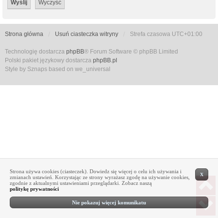
Strona główna
Usuń ciasteczka witryny
Strefa czasowa
UTC+01:00
Technologię dostarcza
phpBB
® Forum Software © phpBB Limited
Polski pakiet językowy dostarcza
phpBB.pl
Style by Sznaps based on we_universal
Strona używa cookies (ciasteczek). Dowiedz się więcej o celu ich używania i
X
zmianach ustawień. Korzystając ze strony wyrażasz zgodę na używanie cookies,
zgodnie z aktualnymi ustawieniami przeglądarki. Zobacz naszą
politykę prywatności
Nie pokazuj więcej komunikatu