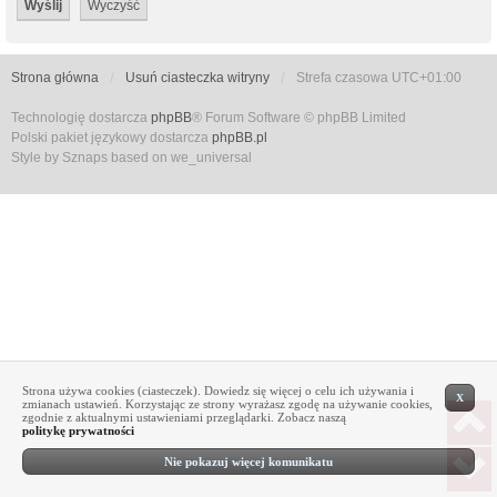
Strona główna
Usuń ciasteczka witryny
Strefa czasowa
UTC+01:00
Technologię dostarcza
phpBB
® Forum Software © phpBB Limited
Polski pakiet językowy dostarcza
phpBB.pl
Style by Sznaps based on we_universal
Strona używa cookies (ciasteczek). Dowiedz się więcej o celu ich używania i
X
zmianach ustawień. Korzystając ze strony wyrażasz zgodę na używanie cookies,
zgodnie z aktualnymi ustawieniami przeglądarki. Zobacz naszą
politykę prywatności
Nie pokazuj więcej komunikatu