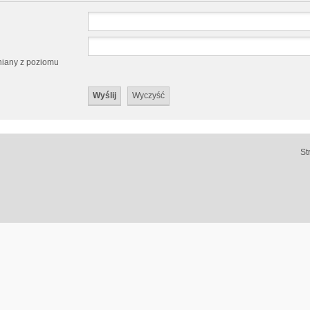
eniany z poziomu
St