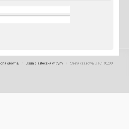
rona główna
Usuń ciasteczka witryny
Strefa czasowa
UTC+01:00