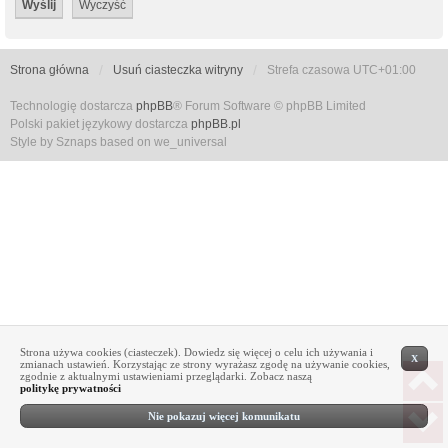
Strona główna
Usuń ciasteczka witryny
Strefa czasowa
UTC+01:00
Technologię dostarcza
phpBB
® Forum Software © phpBB Limited
Polski pakiet językowy dostarcza
phpBB.pl
Style by Sznaps based on we_universal
Strona używa cookies (ciasteczek). Dowiedz się więcej o celu ich używania i
X
zmianach ustawień. Korzystając ze strony wyrażasz zgodę na używanie cookies,
zgodnie z aktualnymi ustawieniami przeglądarki. Zobacz naszą
politykę prywatności
Nie pokazuj więcej komunikatu