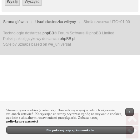
Strona główna
Usuń ciasteczka witryny
Strefa czasowa
UTC+01:00
Technologię dostarcza
phpBB
® Forum Software © phpBB Limited
Polski pakiet językowy dostarcza
phpBB.pl
Style by Sznaps based on we_universal
Strona używa cookies (ciasteczek). Dowiedz się więcej o celu ich używania i
X
zmianach ustawień. Korzystając ze strony wyrażasz zgodę na używanie cookies,
zgodnie z aktualnymi ustawieniami przeglądarki. Zobacz naszą
politykę prywatności
Nie pokazuj więcej komunikatu