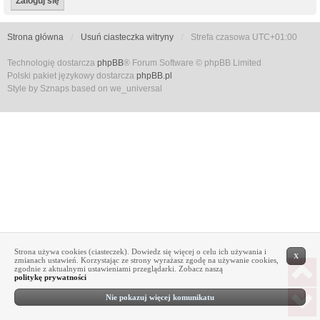
Strona główna
Usuń ciasteczka witryny
Strefa czasowa
UTC+01:00
Technologię dostarcza
phpBB
® Forum Software © phpBB Limited
Polski pakiet językowy dostarcza
phpBB.pl
Style by Sznaps based on we_universal
Strona używa cookies (ciasteczek). Dowiedz się więcej o celu ich używania i
X
zmianach ustawień. Korzystając ze strony wyrażasz zgodę na używanie cookies,
zgodnie z aktualnymi ustawieniami przeglądarki. Zobacz naszą
politykę prywatności
Nie pokazuj więcej komunikatu