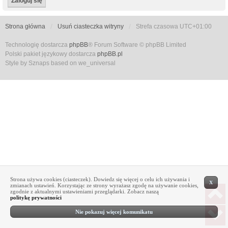
Strona główna
Usuń ciasteczka witryny
Strefa czasowa
UTC+01:00
Technologię dostarcza
phpBB
® Forum Software © phpBB Limited
Polski pakiet językowy dostarcza
phpBB.pl
Style by Sznaps based on we_universal
Strona używa cookies (ciasteczek). Dowiedz się więcej o celu ich używania i
X
zmianach ustawień. Korzystając ze strony wyrażasz zgodę na używanie cookies,
zgodnie z aktualnymi ustawieniami przeglądarki. Zobacz naszą
politykę prywatności
Nie pokazuj więcej komunikatu