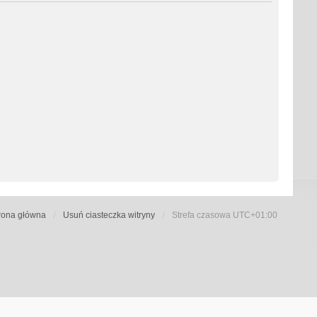
rona główna
Usuń ciasteczka witryny
Strefa czasowa
UTC+01:00