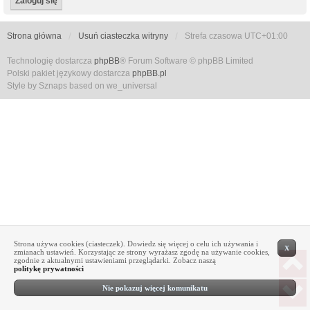
Strona główna
Usuń ciasteczka witryny
Strefa czasowa
UTC+01:00
Technologię dostarcza
phpBB
® Forum Software © phpBB Limited
Polski pakiet językowy dostarcza
phpBB.pl
Style by Sznaps based on we_universal
Strona używa cookies (ciasteczek). Dowiedz się więcej o celu ich używania i
X
zmianach ustawień. Korzystając ze strony wyrażasz zgodę na używanie cookies,
zgodnie z aktualnymi ustawieniami przeglądarki. Zobacz naszą
politykę prywatności
Nie pokazuj więcej komunikatu