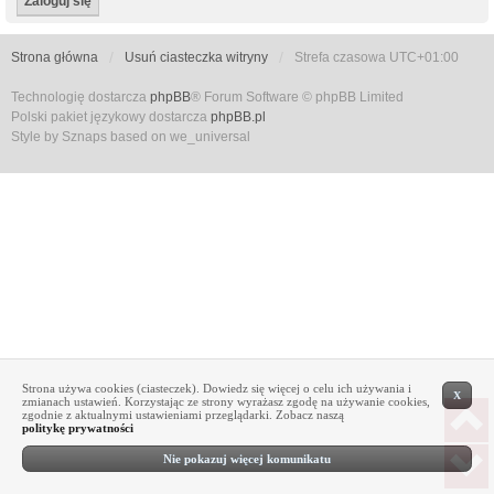
Strona główna
Usuń ciasteczka witryny
Strefa czasowa
UTC+01:00
Technologię dostarcza
phpBB
® Forum Software © phpBB Limited
Polski pakiet językowy dostarcza
phpBB.pl
Style by Sznaps based on we_universal
Strona używa cookies (ciasteczek). Dowiedz się więcej o celu ich używania i
X
zmianach ustawień. Korzystając ze strony wyrażasz zgodę na używanie cookies,
zgodnie z aktualnymi ustawieniami przeglądarki. Zobacz naszą
politykę prywatności
Nie pokazuj więcej komunikatu