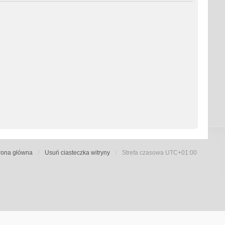
rona główna
Usuń ciasteczka witryny
Strefa czasowa
UTC+01:00