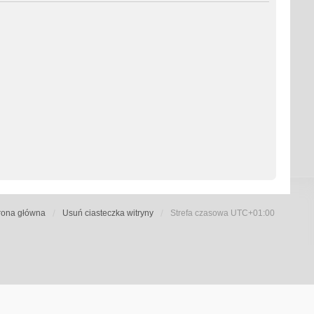
rona główna
Usuń ciasteczka witryny
Strefa czasowa
UTC+01:00