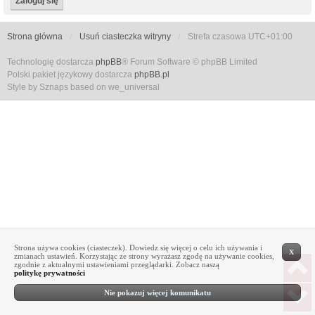
Strona główna
Usuń ciasteczka witryny
Strefa czasowa
UTC+01:00
Technologię dostarcza
phpBB
® Forum Software © phpBB Limited
Polski pakiet językowy dostarcza
phpBB.pl
Style by Sznaps based on we_universal
Strona używa cookies (ciasteczek). Dowiedz się więcej o celu ich używania i
X
zmianach ustawień. Korzystając ze strony wyrażasz zgodę na używanie cookies,
zgodnie z aktualnymi ustawieniami przeglądarki. Zobacz naszą
politykę prywatności
Nie pokazuj więcej komunikatu