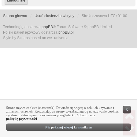
Strona główna
Usuń ciasteczka witryny
Strefa czasowa
UTC+01:00
Technologię dostarcza
phpBB
® Forum Software © phpBB Limited
Polski pakiet językowy dostarcza
phpBB.pl
Style by Sznaps based on we_universal
Strona używa cookies (ciasteczek). Dowiedz się więcej o celu ich używania i
X
zmianach ustawień. Korzystając ze strony wyrażasz zgodę na używanie cookies,
zgodnie z aktualnymi ustawieniami przeglądarki. Zobacz naszą
politykę prywatności
Nie pokazuj więcej komunikatu