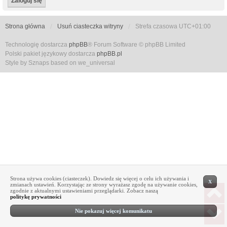
Strona główna
Usuń ciasteczka witryny
Strefa czasowa
UTC+01:00
Technologię dostarcza
phpBB
® Forum Software © phpBB Limited
Polski pakiet językowy dostarcza
phpBB.pl
Style by Sznaps based on we_universal
Strona używa cookies (ciasteczek). Dowiedz się więcej o celu ich używania i
X
zmianach ustawień. Korzystając ze strony wyrażasz zgodę na używanie cookies,
zgodnie z aktualnymi ustawieniami przeglądarki. Zobacz naszą
politykę prywatności
Nie pokazuj więcej komunikatu