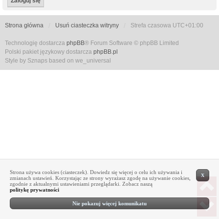
Strona główna
Usuń ciasteczka witryny
Strefa czasowa
UTC+01:00
Technologię dostarcza
phpBB
® Forum Software © phpBB Limited
Polski pakiet językowy dostarcza
phpBB.pl
Style by Sznaps based on we_universal
Strona używa cookies (ciasteczek). Dowiedz się więcej o celu ich używania i
X
zmianach ustawień. Korzystając ze strony wyrażasz zgodę na używanie cookies,
zgodnie z aktualnymi ustawieniami przeglądarki. Zobacz naszą
politykę prywatności
Nie pokazuj więcej komunikatu