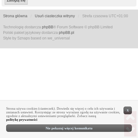
Strona główna
Usuń ciasteczka witryny
Strefa czasowa
UTC+01:00
Technologię dostarcza
phpBB
® Forum Software © phpBB Limited
Polski pakiet językowy dostarcza
phpBB.pl
Style by Sznaps based on we_universal
Strona używa cookies (ciasteczek). Dowiedz się więcej o celu ich używania i
X
zmianach ustawień. Korzystając ze strony wyrażasz zgodę na używanie cookies,
zgodnie z aktualnymi ustawieniami przeglądarki. Zobacz naszą
politykę prywatności
Nie pokazuj więcej komunikatu