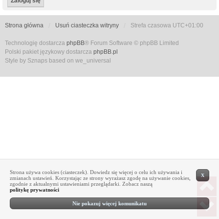
Strona główna
Usuń ciasteczka witryny
Strefa czasowa
UTC+01:00
Technologię dostarcza
phpBB
® Forum Software © phpBB Limited
Polski pakiet językowy dostarcza
phpBB.pl
Style by Sznaps based on we_universal
Strona używa cookies (ciasteczek). Dowiedz się więcej o celu ich używania i
X
zmianach ustawień. Korzystając ze strony wyrażasz zgodę na używanie cookies,
zgodnie z aktualnymi ustawieniami przeglądarki. Zobacz naszą
politykę prywatności
Nie pokazuj więcej komunikatu