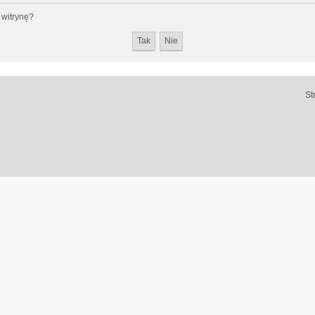
 witrynę?
St