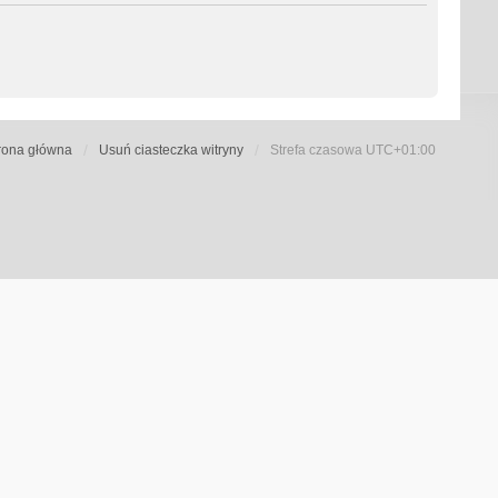
rona główna
Usuń ciasteczka witryny
Strefa czasowa
UTC+01:00