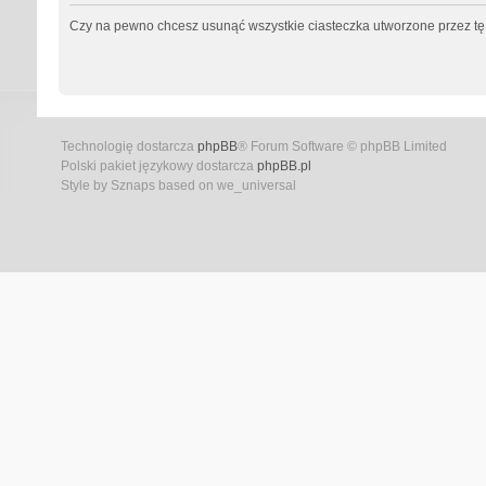
Czy na pewno chcesz usunąć wszystkie ciasteczka utworzone przez tę
Technologię dostarcza
phpBB
® Forum Software © phpBB Limited
Polski pakiet językowy dostarcza
phpBB.pl
Style by Sznaps based on we_universal