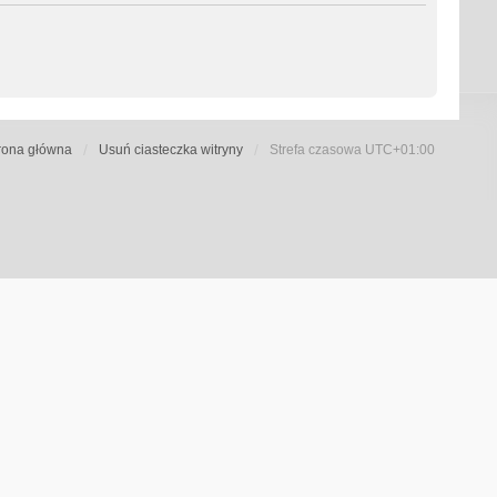
rona główna
Usuń ciasteczka witryny
Strefa czasowa
UTC+01:00