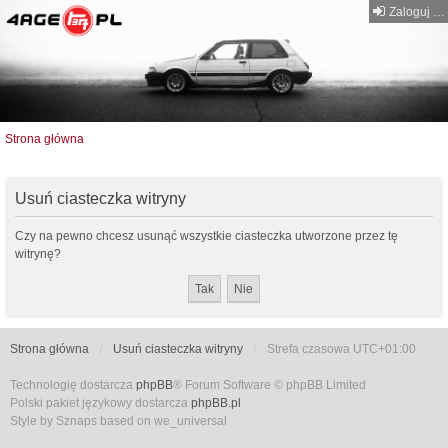
Zaloguj się
Strona główna
Usuń ciasteczka witryny
Czy na pewno chcesz usunąć wszystkie ciasteczka utworzone przez tę
witrynę?
Strona główna
Usuń ciasteczka witryny
Strefa czasowa
UTC+01:00
Technologię dostarcza
phpBB
® Forum Software © phpBB Limited
Polski pakiet językowy dostarcza
phpBB.pl
Style by Sznaps based on we_universal