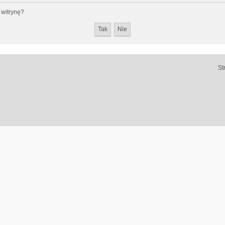
 witrynę?
St