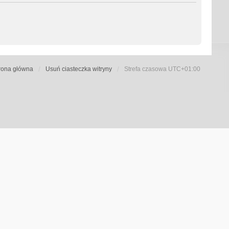
rona główna
Usuń ciasteczka witryny
Strefa czasowa
UTC+01:00