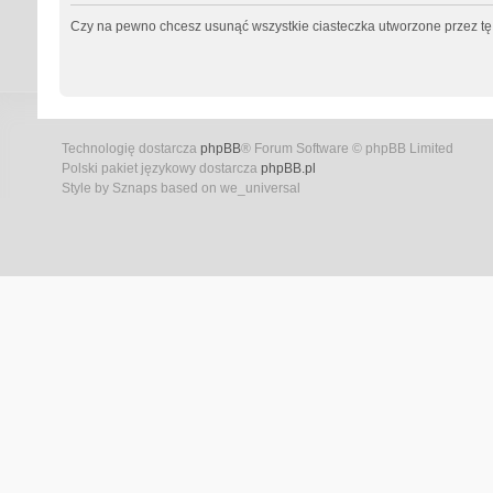
Czy na pewno chcesz usunąć wszystkie ciasteczka utworzone przez tę
Technologię dostarcza
phpBB
® Forum Software © phpBB Limited
Polski pakiet językowy dostarcza
phpBB.pl
Style by Sznaps based on we_universal