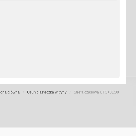
rona główna
Usuń ciasteczka witryny
Strefa czasowa
UTC+01:00