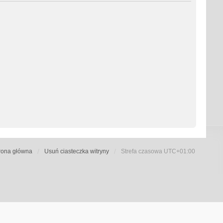
rona główna
Usuń ciasteczka witryny
Strefa czasowa
UTC+01:00