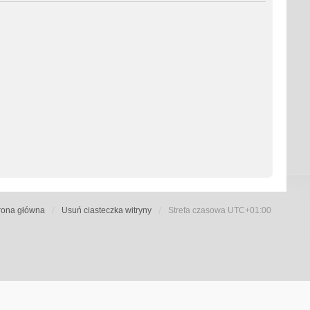
rona główna
Usuń ciasteczka witryny
Strefa czasowa
UTC+01:00