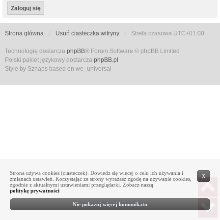
Strona główna
Usuń ciasteczka witryny
Strefa czasowa
UTC+01:00
Technologię dostarcza
phpBB
® Forum Software © phpBB Limited
Polski pakiet językowy dostarcza
phpBB.pl
Style by Sznaps based on we_universal
Strona używa cookies (ciasteczek). Dowiedz się więcej o celu ich używania i
X
zmianach ustawień. Korzystając ze strony wyrażasz zgodę na używanie cookies,
zgodnie z aktualnymi ustawieniami przeglądarki. Zobacz naszą
politykę prywatności
Nie pokazuj więcej komunikatu