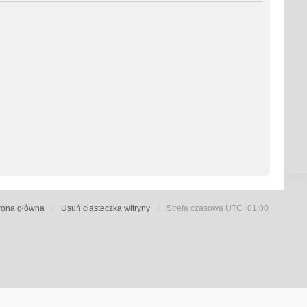
rona główna
Usuń ciasteczka witryny
Strefa czasowa
UTC+01:00