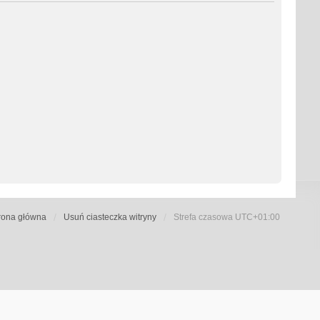
rona główna
Usuń ciasteczka witryny
Strefa czasowa
UTC+01:00