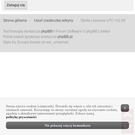
Strona główna
Usuń ciasteczka witryny
Strefa czasowa
UTC+01:00
Technologię dostarcza
phpBB
® Forum Software © phpBB Limited
Polski pakiet językowy dostarcza
phpBB.pl
Style by Sznaps based on we_universal
Strona używa cookies (ciasteczek). Dowiedz się więcej o celu ich używania i
X
zmianach ustawień. Korzystając ze strony wyrażasz zgodę na używanie cookies,
zgodnie z aktualnymi ustawieniami przeglądarki. Zobacz naszą
politykę prywatności
Nie pokazuj więcej komunikatu