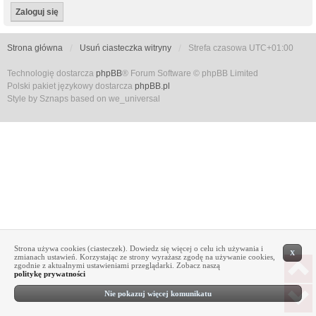
Strona główna
Usuń ciasteczka witryny
Strefa czasowa
UTC+01:00
Technologię dostarcza
phpBB
® Forum Software © phpBB Limited
Polski pakiet językowy dostarcza
phpBB.pl
Style by Sznaps based on we_universal
Strona używa cookies (ciasteczek). Dowiedz się więcej o celu ich używania i
X
zmianach ustawień. Korzystając ze strony wyrażasz zgodę na używanie cookies,
zgodnie z aktualnymi ustawieniami przeglądarki. Zobacz naszą
politykę prywatności
Nie pokazuj więcej komunikatu