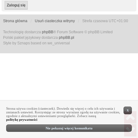
Strona główna
Usuń ciasteczka witryny
Strefa czasowa
UTC+01:00
Technologię dostarcza
phpBB
® Forum Software © phpBB Limited
Polski pakiet językowy dostarcza
phpBB.pl
Style by Sznaps based on we_universal
Strona używa cookies (ciasteczek). Dowiedz się więcej o celu ich używania i
X
zmianach ustawień. Korzystając ze strony wyrażasz zgodę na używanie cookies,
zgodnie z aktualnymi ustawieniami przeglądarki. Zobacz naszą
politykę prywatności
Nie pokazuj więcej komunikatu