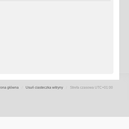
rona główna
Usuń ciasteczka witryny
Strefa czasowa
UTC+01:00