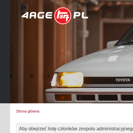
Strona główna
Aby obejrzeć listę członków zespołu administracyjneg