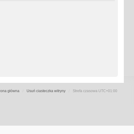
rona główna
Usuń ciasteczka witryny
Strefa czasowa
UTC+01:00