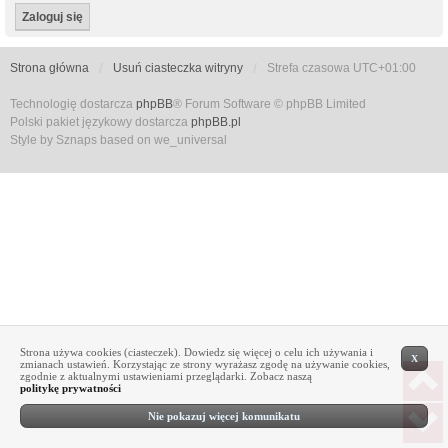
Strona główna
Usuń ciasteczka witryny
Strefa czasowa
UTC+01:00
Technologię dostarcza
phpBB
® Forum Software © phpBB Limited
Polski pakiet językowy dostarcza
phpBB.pl
Style by Sznaps based on we_universal
Strona używa cookies (ciasteczek). Dowiedz się więcej o celu ich używania i
X
zmianach ustawień. Korzystając ze strony wyrażasz zgodę na używanie cookies,
zgodnie z aktualnymi ustawieniami przeglądarki. Zobacz naszą
politykę prywatności
Nie pokazuj więcej komunikatu