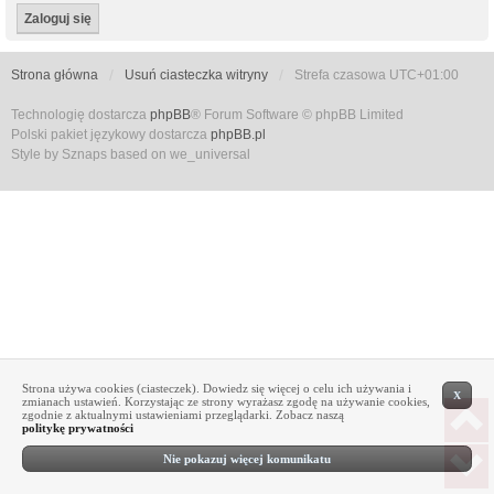
Strona główna
Usuń ciasteczka witryny
Strefa czasowa
UTC+01:00
Technologię dostarcza
phpBB
® Forum Software © phpBB Limited
Polski pakiet językowy dostarcza
phpBB.pl
Style by Sznaps based on we_universal
Strona używa cookies (ciasteczek). Dowiedz się więcej o celu ich używania i
X
zmianach ustawień. Korzystając ze strony wyrażasz zgodę na używanie cookies,
zgodnie z aktualnymi ustawieniami przeglądarki. Zobacz naszą
politykę prywatności
Nie pokazuj więcej komunikatu