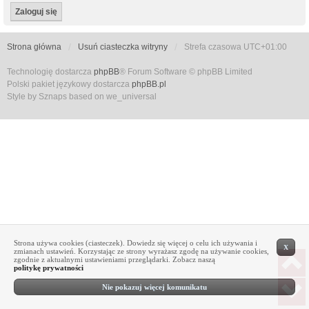
Strona główna
Usuń ciasteczka witryny
Strefa czasowa
UTC+01:00
Technologię dostarcza
phpBB
® Forum Software © phpBB Limited
Polski pakiet językowy dostarcza
phpBB.pl
Style by Sznaps based on we_universal
Strona używa cookies (ciasteczek). Dowiedz się więcej o celu ich używania i
X
zmianach ustawień. Korzystając ze strony wyrażasz zgodę na używanie cookies,
zgodnie z aktualnymi ustawieniami przeglądarki. Zobacz naszą
politykę prywatności
Nie pokazuj więcej komunikatu