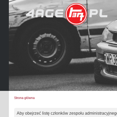
Strona główna
Aby obejrzeć listę członków zespołu administracyjneg