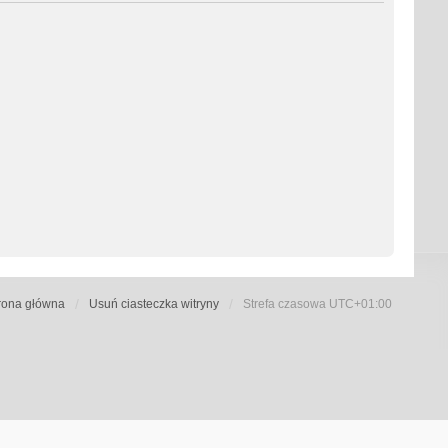
rona główna
Usuń ciasteczka witryny
Strefa czasowa
UTC+01:00