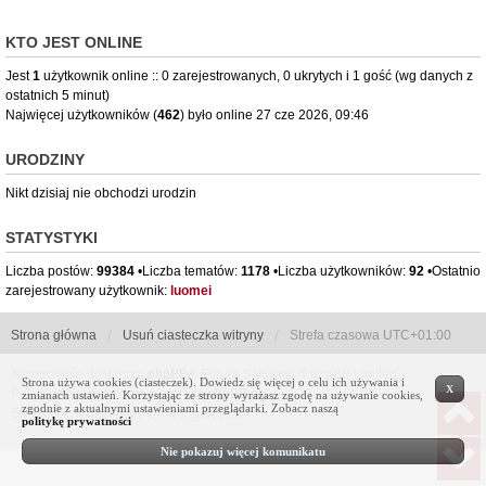
KTO JEST ONLINE
Jest
1
użytkownik online :: 0 zarejestrowanych, 0 ukrytych i 1 gość (wg danych z
ostatnich 5 minut)
Najwięcej użytkowników (
462
) było online 27 cze 2026, 09:46
URODZINY
Nikt dzisiaj nie obchodzi urodzin
STATYSTYKI
Liczba postów:
99384
•Liczba tematów:
1178
•Liczba użytkowników:
92
•Ostatnio
zarejestrowany użytkownik:
luomei
Strona główna
Usuń ciasteczka witryny
Strefa czasowa
UTC+01:00
Technologię dostarcza
phpBB
® Forum Software © phpBB Limited
Strona używa cookies (ciasteczek). Dowiedz się więcej o celu ich używania i
X
Polski pakiet językowy dostarcza
phpBB.pl
zmianach ustawień. Korzystając ze strony wyrażasz zgodę na używanie cookies,
zgodnie z aktualnymi ustawieniami przeglądarki. Zobacz naszą
Style by Sznaps based on we_universal
politykę prywatności
Nie pokazuj więcej komunikatu