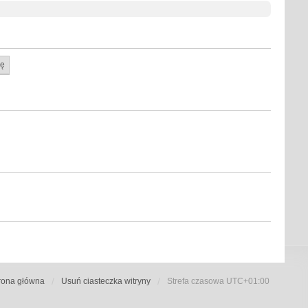
rona główna
Usuń ciasteczka witryny
Strefa czasowa
UTC+01:00