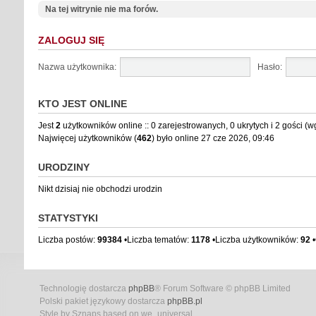
Na tej witrynie nie ma forów.
ZALOGUJ SIĘ
Nazwa użytkownika:
Hasło:
KTO JEST ONLINE
Jest
2
użytkowników online :: 0 zarejestrowanych, 0 ukrytych i 2 gości (w
Najwięcej użytkowników (
462
) było online 27 cze 2026, 09:46
URODZINY
Nikt dzisiaj nie obchodzi urodzin
STATYSTYKI
Liczba postów:
99384
•Liczba tematów:
1178
•Liczba użytkowników:
92
•
Technologię dostarcza
phpBB
® Forum Software © phpBB Limited
Polski pakiet językowy dostarcza
phpBB.pl
Style by Sznaps based on we_universal