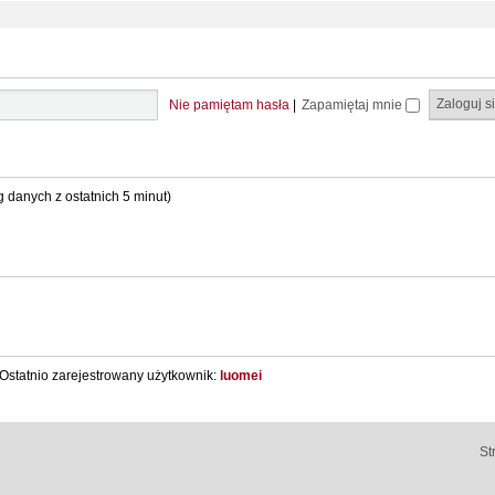
Nie pamiętam hasła
|
Zapamiętaj mnie
g danych z ostatnich 5 minut)
Ostatnio zarejestrowany użytkownik:
luomei
St