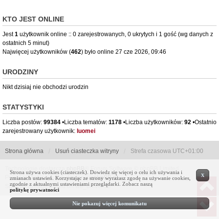
KTO JEST ONLINE
Jest
1
użytkownik online :: 0 zarejestrowanych, 0 ukrytych i 1 gość (wg danych z
ostatnich 5 minut)
Najwięcej użytkowników (
462
) było online 27 cze 2026, 09:46
URODZINY
Nikt dzisiaj nie obchodzi urodzin
STATYSTYKI
Liczba postów:
99384
•Liczba tematów:
1178
•Liczba użytkowników:
92
•Ostatnio
zarejestrowany użytkownik:
luomei
Strona główna
Usuń ciasteczka witryny
Strefa czasowa
UTC+01:00
Technologię dostarcza
phpBB
® Forum Software © phpBB Limited
Strona używa cookies (ciasteczek). Dowiedz się więcej o celu ich używania i
X
Polski pakiet językowy dostarcza
phpBB.pl
zmianach ustawień. Korzystając ze strony wyrażasz zgodę na używanie cookies,
zgodnie z aktualnymi ustawieniami przeglądarki. Zobacz naszą
Style by Sznaps based on we_universal
politykę prywatności
Nie pokazuj więcej komunikatu