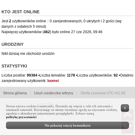
KTO JEST ONLINE
Jest
2
użytkowników online :: 0 zarejestrowanych, 0 ukrytych i 2 gości (wg
danych z ostatnich 5 minut)
Najwięcej użytkowników (
462
) było online 27 cze 2026, 09:46
URODZINY
Nikt dzisiaj nie obchodzi urodzin
STATYSTYKI
Liczba postów:
99384
•Liczba tematów:
1178
•Liczba użytkowników:
92
•Ostatnio
zarejestrowany użytkownik:
luomei
Strona główna
Usuń ciasteczka witryny
Strefa czasowa
UTC+01:00
Technologię dostarcza
phpBB
® Forum Software © phpBB Limited
Strona używa cookies (ciasteczek). Dowiedz się więcej o celu ich używania i
X
Polski pakiet językowy dostarcza
phpBB.pl
zmianach ustawień. Korzystając ze strony wyrażasz zgodę na używanie cookies,
zgodnie z aktualnymi ustawieniami przeglądarki. Zobacz naszą
Style by Sznaps based on we_universal
politykę prywatności
Nie pokazuj więcej komunikatu