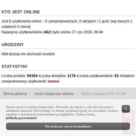
KTO JEST ONLINE
Jest
1
użytkownik online :: 0 zarejestrowanych, 0 ukrytych i 1 gość (wg danych z
ostatnich 5 minut)
Najwięcej użytkowników (
462
) było online 27 cze 2026, 09:46
URODZINY
Nikt dzisiaj nie obchodzi urodzin
STATYSTYKI
Liczba postów:
99384
•Liczba tematów:
1178
•Liczba użytkowników:
92
•Ostatnio
zarejestrowany użytkownik:
luomei
Strona główna
Usuń ciasteczka witryny
Strefa czasowa
UTC+01:00
Technologię dostarcza
phpBB
® Forum Software © phpBB Limited
Strona używa cookies (ciasteczek). Dowiedz się więcej o celu ich używania i
X
Polski pakiet językowy dostarcza
phpBB.pl
zmianach ustawień. Korzystając ze strony wyrażasz zgodę na używanie cookies,
zgodnie z aktualnymi ustawieniami przeglądarki. Zobacz naszą
Style by Sznaps based on we_universal
politykę prywatności
Nie pokazuj więcej komunikatu