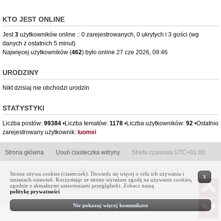
KTO JEST ONLINE
Jest
3
użytkowników online :: 0 zarejestrowanych, 0 ukrytych i 3 gości (wg
danych z ostatnich 5 minut)
Najwięcej użytkowników (
462
) było online 27 cze 2026, 09:46
URODZINY
Nikt dzisiaj nie obchodzi urodzin
STATYSTYKI
Liczba postów:
99384
•Liczba tematów:
1178
•Liczba użytkowników:
92
•Ostatnio
zarejestrowany użytkownik:
luomei
Strona główna
Usuń ciasteczka witryny
Strefa czasowa
UTC+01:00
Technologię dostarcza
phpBB
® Forum Software © phpBB Limited
Strona używa cookies (ciasteczek). Dowiedz się więcej o celu ich używania i
X
Polski pakiet językowy dostarcza
phpBB.pl
zmianach ustawień. Korzystając ze strony wyrażasz zgodę na używanie cookies,
zgodnie z aktualnymi ustawieniami przeglądarki. Zobacz naszą
Style by Sznaps based on we_universal
politykę prywatności
Nie pokazuj więcej komunikatu