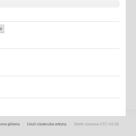
rona główna
Usuń ciasteczka witryny
Strefa czasowa
UTC+01:00