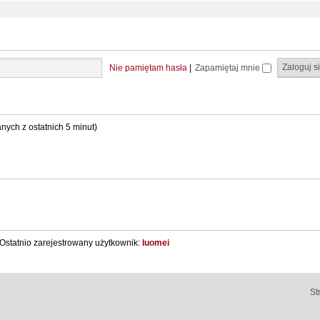
Nie pamiętam hasła
|
Zapamiętaj mnie
anych z ostatnich 5 minut)
Ostatnio zarejestrowany użytkownik:
luomei
St