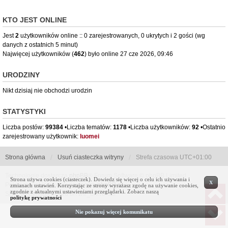
KTO JEST ONLINE
Jest
2
użytkowników online :: 0 zarejestrowanych, 0 ukrytych i 2 gości (wg
danych z ostatnich 5 minut)
Najwięcej użytkowników (
462
) było online 27 cze 2026, 09:46
URODZINY
Nikt dzisiaj nie obchodzi urodzin
STATYSTYKI
Liczba postów:
99384
•Liczba tematów:
1178
•Liczba użytkowników:
92
•Ostatnio
zarejestrowany użytkownik:
luomei
Strona główna
Usuń ciasteczka witryny
Strefa czasowa
UTC+01:00
Technologię dostarcza
phpBB
® Forum Software © phpBB Limited
Strona używa cookies (ciasteczek). Dowiedz się więcej o celu ich używania i
X
Polski pakiet językowy dostarcza
phpBB.pl
zmianach ustawień. Korzystając ze strony wyrażasz zgodę na używanie cookies,
zgodnie z aktualnymi ustawieniami przeglądarki. Zobacz naszą
Style by Sznaps based on we_universal
politykę prywatności
Nie pokazuj więcej komunikatu