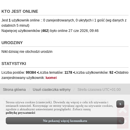
KTO JEST ONLINE
Jest
1
użytkownik online :: 0 zarejestrowanych, 0 ukrytych i 1 gość (wg danych z
ostatnich 5 minut)
Najwięcej użytkowników (
462
) było online 27 cze 2026, 09:46
URODZINY
Nikt dzisiaj nie obchodzi urodzin
STATYSTYKI
Liczba postów:
99384
•Liczba tematów:
1178
•Liczba użytkowników:
92
•Ostatnio
zarejestrowany użytkownik:
luomei
Strona główna
Usuń ciasteczka witryny
Strefa czasowa
UTC+01:00
Technologię dostarcza
phpBB
® Forum Software © phpBB Limited
Strona używa cookies (ciasteczek). Dowiedz się więcej o celu ich używania i
X
Polski pakiet językowy dostarcza
phpBB.pl
zmianach ustawień. Korzystając ze strony wyrażasz zgodę na używanie cookies,
zgodnie z aktualnymi ustawieniami przeglądarki. Zobacz naszą
Style by Sznaps based on we_universal
politykę prywatności
Nie pokazuj więcej komunikatu