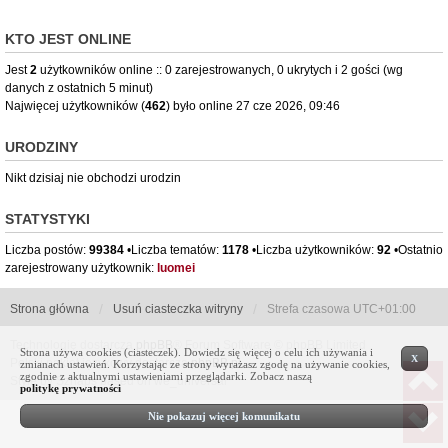
KTO JEST ONLINE
Jest
2
użytkowników online :: 0 zarejestrowanych, 0 ukrytych i 2 gości (wg
danych z ostatnich 5 minut)
Najwięcej użytkowników (
462
) było online 27 cze 2026, 09:46
URODZINY
Nikt dzisiaj nie obchodzi urodzin
STATYSTYKI
Liczba postów:
99384
•Liczba tematów:
1178
•Liczba użytkowników:
92
•Ostatnio
zarejestrowany użytkownik:
luomei
Strona główna
Usuń ciasteczka witryny
Strefa czasowa
UTC+01:00
Technologię dostarcza
phpBB
® Forum Software © phpBB Limited
Strona używa cookies (ciasteczek). Dowiedz się więcej o celu ich używania i
X
Polski pakiet językowy dostarcza
phpBB.pl
zmianach ustawień. Korzystając ze strony wyrażasz zgodę na używanie cookies,
zgodnie z aktualnymi ustawieniami przeglądarki. Zobacz naszą
Style by Sznaps based on we_universal
politykę prywatności
Nie pokazuj więcej komunikatu