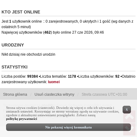
KTO JEST ONLINE
Jest
1
użytkownik online :: 0 zarejestrowanych, 0 ukrytych i 1 gość (wg danych z
ostatnich 5 minut)
Najwięcej użytkowników (
462
) było online 27 cze 2026, 09:46
URODZINY
Nikt dzisiaj nie obchodzi urodzin
STATYSTYKI
Liczba postów:
99384
•Liczba tematów:
1178
•Liczba użytkowników:
92
•Ostatnio
zarejestrowany użytkownik:
luomei
Strona główna
Usuń ciasteczka witryny
Strefa czasowa
UTC+01:00
Technologię dostarcza
phpBB
® Forum Software © phpBB Limited
Strona używa cookies (ciasteczek). Dowiedz się więcej o celu ich używania i
X
Polski pakiet językowy dostarcza
phpBB.pl
zmianach ustawień. Korzystając ze strony wyrażasz zgodę na używanie cookies,
zgodnie z aktualnymi ustawieniami przeglądarki. Zobacz naszą
Style by Sznaps based on we_universal
politykę prywatności
Nie pokazuj więcej komunikatu