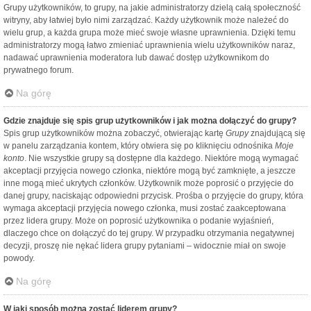
Grupy użytkowników, to grupy, na jakie administratorzy dzielą całą społeczność
witryny, aby łatwiej było nimi zarządzać. Każdy użytkownik może należeć do
wielu grup, a każda grupa może mieć swoje własne uprawnienia. Dzięki temu
administratorzy mogą łatwo zmieniać uprawnienia wielu użytkowników naraz,
nadawać uprawnienia moderatora lub dawać dostęp użytkownikom do
prywatnego forum.
Na górę
Gdzie znajduje się spis grup użytkowników i jak można dołączyć do grupy?
Spis grup użytkowników można zobaczyć, otwierając kartę
Grupy
znajdującą się
w panelu zarządzania kontem, który otwiera się po kliknięciu odnośnika
Moje
konto
. Nie wszystkie grupy są dostępne dla każdego. Niektóre mogą wymagać
akceptacji przyjęcia nowego członka, niektóre mogą być zamknięte, a jeszcze
inne mogą mieć ukrytych członków. Użytkownik może poprosić o przyjęcie do
danej grupy, naciskając odpowiedni przycisk. Prośba o przyjęcie do grupy, która
wymaga akceptacji przyjęcia nowego członka, musi zostać zaakceptowana
przez lidera grupy. Może on poprosić użytkownika o podanie wyjaśnień,
dlaczego chce on dołączyć do tej grupy. W przypadku otrzymania negatywnej
decyzji, proszę nie nękać lidera grupy pytaniami – widocznie miał on swoje
powody.
Na górę
W jaki sposób można zostać liderem grupy?