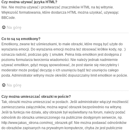
Czy można używać języka HTML?
Nie. Nie można używać i przetwarzać znaczników HTML na tej witrynie.
Większość formatowania, które dostarcza HTML można uzyskać, używając
BBCode.
Na górę
Co to są są emotikony?
Emotikony, zwane też uśmieszkami, to małe obrazki, które mogą być użyte do
wyrażania emocji. Do wyrażania emocji można też stosować krótkie kody, np. :)
oznacza radość, podczas gdy :( smutek. Pełna lista emotikon jest dostępna z
poziomu formularza tworzenia wiadomości. Nie należy jednak nadmiernie
używać emotikon, gdyż mogą spowodować, że post stanie się nieczytelny i
moderator może podjąć decyzję o ich usunięciu bądź też usunięciu całego
posta. Administrator witryny może określić dopuszczalny limit emotikon w poście.
Na górę
Czy można umieszczać obrazki w poście?
Tak, obrazki można umieszczać w postach. Jeśli administrator włączył możliwość
zamieszczania załączników, można wgrać obrazek bezpośrednio na witrynę.
Jeśli ta funkcja nie działa, aby obrazek był wyświetlany na forum, należy podać
odnośnik do obrazka umieszczonego na publicznie dostępnym serwerze, np.
http://www.jakas_strona.com/moj_obrazek.gif. Nie można podawać odnośników
do obrazków zapisanych na prywatnym komputerze, chyba że jest publicznie