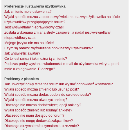
Preferencje i ustawienia użytkownika
Jak zmienić moje ustawienia?
W jaki sposób można zapobiec wyświetlaniu nazwy użytkownika na liście
użytkowników przeglądających forum?
Jest wyświetlany nieprawidłowy czas!
Została wykonana zmiana strefy czasowej, a nadal jest wyświetlany
nieprawidłowy czas!
Mojego języka nie ma na liście!
Czym są obrazki wyświetlane obok nazwy użytkownika?
Jak wyświetlić awatar?
Co to jest ranga i jak można ją zmienić?
Podczas próby wysłania wiadomości e-mail do użytkownika witryna prosi
mnie o zalogowanie. Dlaczego?
Problemy z pisaniem
Jak utworzyć nowy temat na forum lub wysłać odpowiedź w temacie?
W jaki sposób można zmienić lub usunąć post?
W jaki sposób można dodać podpis do swojego posta?
W jaki sposób można utworzyć ankietę?
Dlaczego nie można dodać więcej opcji ankiety?
W jaki sposób zmienić lub usunąć ankietę?
Dlaczego nie mam dostępu do forum?
Dlaczego nie mogę dodawać załączników?
Dlaczego otrzymałem/otrzymałam ostrzeżenie?