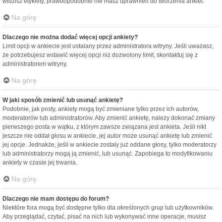
widzisz etykiety, prawdopodobnie nie masz uprawnień do tworzenia ankiet.
Na górę
Dlaczego nie można dodać więcej opcji ankiety?
Limit opcji w ankiecie jest ustalany przez administratora witryny. Jeśli uważasz,
że potrzebujesz wstawić więcej opcji niż dozwolony limit, skontaktuj się z
administratorem witryny.
Na górę
W jaki sposób zmienić lub usunąć ankietę?
Podobnie, jak posty, ankiety mogą być zmieniane tylko przez ich autorów,
moderatorów lub administratorów. Aby zmienić ankietę, należy dokonać zmiany
pierwszego posta w wątku, z którym zawsze związana jest ankieta. Jeśli nikt
jeszcze nie oddał głosu w ankiecie, jej autor może usunąć ankietę lub zmienić
jej opcje. Jednakże, jeśli w ankiecie zostały już oddane głosy, tylko moderatorzy
lub administratorzy mogą ją zmienić, lub usunąć. Zapobiega to modyfikowaniu
ankiety w czasie jej trwania.
Na górę
Dlaczego nie mam dostępu do forum?
Niektóre fora mogą być dostępne tylko dla określonych grup lub użytkowników.
Aby przeglądać, czytać, pisać na nich lub wykonywać inne operacje, musisz