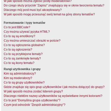
W jaki sposób można zgłosić posty moderatorowi?
Do czego służy przycisk “Zapisz” znajdujący się w oknie tworzenia tematu?
Dlaczego mój post musi być akceptowany?
W jaki sposób mogę przesunąć swój temat na górę strony tematów?
Formatowanie i typy tematów
Co to jest BBCode?
Czy można używać języka HTML?
Co to są są emotikony?
Czy można umieszczać obrazki w poście?
Co to są ogłoszenia globalne?
Co to są ogłoszenia?
Co to są przyklejone tematy?
Co to są zamknięte tematy?
Co to są ikony tematu?
Rangi użytkownika i grupy
Kim są administratorzy?
Kim są moderatorzy?
Co to są grupy użytkowników?
Gdzie znajduje się spis grup użytkowników i jak można dołączyć do grupy?
W jaki sposób można zostać liderem grupy?
Dlaczego niektóre nazwy użytkowników są wyświetlane innymi kolorami?
Co to jest “Domyślna grupa użytkownika”?
Czym jest odnośnik “Zespół administracyjny”?