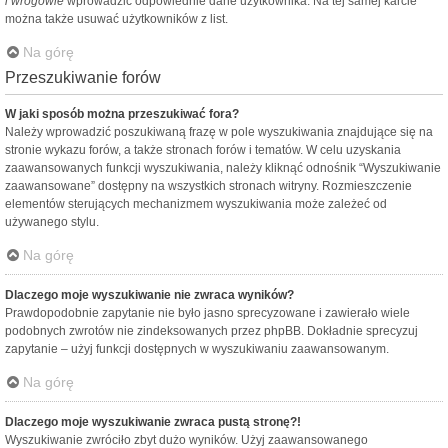
i wrogowie
wprowadzić odpowiednie dane użytkownika. Na tej samej karcie
można także usuwać użytkowników z list.
Na górę
Przeszukiwanie forów
W jaki sposób można przeszukiwać fora?
Należy wprowadzić poszukiwaną frazę w pole wyszukiwania znajdujące się na
stronie wykazu forów, a także stronach forów i tematów. W celu uzyskania
zaawansowanych funkcji wyszukiwania, należy kliknąć odnośnik “Wyszukiwanie
zaawansowane” dostępny na wszystkich stronach witryny. Rozmieszczenie
elementów sterujących mechanizmem wyszukiwania może zależeć od
używanego stylu.
Na górę
Dlaczego moje wyszukiwanie nie zwraca wyników?
Prawdopodobnie zapytanie nie było jasno sprecyzowane i zawierało wiele
podobnych zwrotów nie zindeksowanych przez phpBB. Dokładnie sprecyzuj
zapytanie – użyj funkcji dostępnych w wyszukiwaniu zaawansowanym.
Na górę
Dlaczego moje wyszukiwanie zwraca pustą stronę?!
Wyszukiwanie zwróciło zbyt dużo wyników. Użyj zaawansowanego