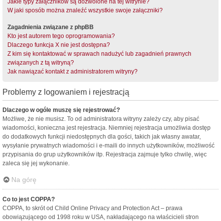
Jakie typy załączników są dozwolone na tej witrynie?
W jaki sposób można znaleźć wszystkie swoje załączniki?
Zagadnienia związane z phpBB
Kto jest autorem tego oprogramowania?
Dlaczego funkcja X nie jest dostępna?
Z kim się kontaktować w sprawach nadużyć lub zagadnień prawnych
związanych z tą witryną?
Jak nawiązać kontakt z administratorem witryny?
Problemy z logowaniem i rejestracją
Dlaczego w ogóle muszę się rejestrować?
Możliwe, że nie musisz. To od administratora witryny zależy czy, aby pisać
wiadomości, konieczna jest rejestracja. Niemniej rejestracja umożliwia dostęp
do dodatkowych funkcji niedostępnych dla gości, takich jak własny awatar,
wysyłanie prywatnych wiadomości i e-maili do innych użytkowników, możliwość
przypisania do grup użytkowników itp. Rejestracja zajmuje tylko chwilę, więc
zaleca się jej wykonanie.
Na górę
Co to jest COPPA?
COPPA, to skrót od Child Online Privacy and Protection Act – prawa
obowiązującego od 1998 roku w USA, nakładającego na właścicieli stron