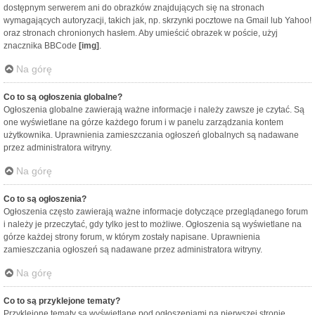
dostępnym serwerem ani do obrazków znajdujących się na stronach
wymagających autoryzacji, takich jak, np. skrzynki pocztowe na Gmail lub Yahoo!
oraz stronach chronionych hasłem. Aby umieścić obrazek w poście, użyj
znacznika BBCode
[img]
.
Na górę
Co to są ogłoszenia globalne?
Ogłoszenia globalne zawierają ważne informacje i należy zawsze je czytać. Są
one wyświetlane na górze każdego forum i w panelu zarządzania kontem
użytkownika. Uprawnienia zamieszczania ogłoszeń globalnych są nadawane
przez administratora witryny.
Na górę
Co to są ogłoszenia?
Ogłoszenia często zawierają ważne informacje dotyczące przeglądanego forum
i należy je przeczytać, gdy tylko jest to możliwe. Ogłoszenia są wyświetlane na
górze każdej strony forum, w którym zostały napisane. Uprawnienia
zamieszczania ogłoszeń są nadawane przez administratora witryny.
Na górę
Co to są przyklejone tematy?
Przyklejone tematy są wyświetlane pod ogłoszeniami na pierwszej stronie