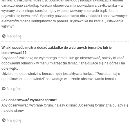
tematu. Użytkownik może być powiadamiany, gdy nastąpi aktualizacja tematu
oznaczonego zakładką. Funkcja obserwowania powiadamia użytkownika – w
wybrany przez niego sposób – gdy w obserwowanym temacie bądź forum
pojawiła się nowa treść. Sposoby powiadamiania dla zakładek i obserwowanych
elementów można konfigurować w panelu użytkownika na karcie „Ustawienia
witryny”.
Na górę
W jaki sposób można dodać zakładkę do wybranych tematów lub je
obserwować??
Aby dodać zakładkę do wybranego tematu lub go obserwować, należy kliknąć
odpowiedni odnośnik w menu “Narzędzia tematu” znajdujące się na górze i na
dole wątku.
Udzielenie odpowiedzi w temacie, gdy jest aktywna funkcja “Powiadamiaj o
opublikowaniu odpowiedzi” spowoduje włączenie obserwowania tematu.
Na górę
Jak obserwować wybrane forum?
Aby obserwować wybrane forum, należy kliknąć „Obserwuj forum” znajdujący się
na dole strony.
Na górę