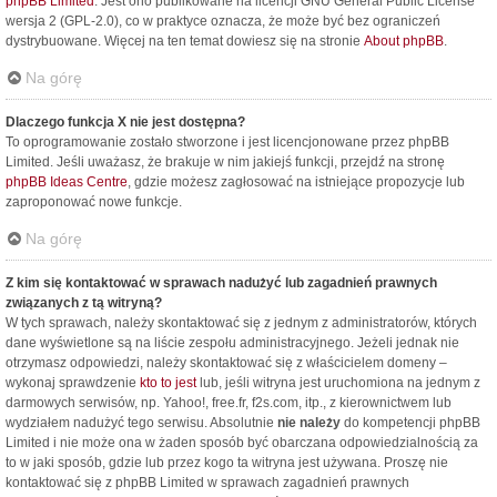
phpBB Limited
. Jest ono publikowane na licencji GNU General Public License
wersja 2 (GPL-2.0), co w praktyce oznacza, że może być bez ograniczeń
dystrybuowane. Więcej na ten temat dowiesz się na stronie
About phpBB
.
Na górę
Dlaczego funkcja X nie jest dostępna?
To oprogramowanie zostało stworzone i jest licencjonowane przez phpBB
Limited. Jeśli uważasz, że brakuje w nim jakiejś funkcji, przejdź na stronę
phpBB Ideas Centre
, gdzie możesz zagłosować na istniejące propozycje lub
zaproponować nowe funkcje.
Na górę
Z kim się kontaktować w sprawach nadużyć lub zagadnień prawnych
związanych z tą witryną?
W tych sprawach, należy skontaktować się z jednym z administratorów, których
dane wyświetlone są na liście zespołu administracyjnego. Jeżeli jednak nie
otrzymasz odpowiedzi, należy skontaktować się z właścicielem domeny –
wykonaj sprawdzenie
kto to jest
lub, jeśli witryna jest uruchomiona na jednym z
darmowych serwisów, np. Yahoo!, free.fr, f2s.com, itp., z kierownictwem lub
wydziałem nadużyć tego serwisu. Absolutnie
nie należy
do kompetencji phpBB
Limited i nie może ona w żaden sposób być obarczana odpowiedzialnością za
to w jaki sposób, gdzie lub przez kogo ta witryna jest używana. Proszę nie
kontaktować się z phpBB Limited w sprawach zagadnień prawnych