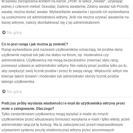
W panelu zarządzania kontem na karcie „Profil” w sekcji „Awatar”, używając
jednej z czterech metod: Gravatar, Galeria awatarów, Zdalny awatar lub Prześlij
awatar, można dodać awatar. Wyświetlanie awatarów i sposób ich wyświetlania
są uzależnione od administratora witryny. Jeśli nie można używać awatarów na
danej witrynie, należy skontaktować się z jej administratorem.
Na górę
Co to jest ranga i jak można ją zmienić?
Rangi wyświetlane pod nazwami użytkowników oznaczają, ile postów dany
użytkownik napisał lub jaki ma status na forum, np. moderatora czy
administratora. Użytkownicy nie mogą bezpośrednio zmieniać stylu rang,
ponieważ ustawia je administrator witryny. Nie należy pisać postów tylko po to,
aby zwiększyć swój licznik postów i przez to swoją rangę. Większość witryn nie
toleruje takich działań i moderator lub administrator obniży licznik postów
takiego użytkownika.
Na górę
Podczas próby wysłania wiadomości e-mail do użytkownika witryna prosi
mnie o zalogowanie. Dlaczego?
Tylko zarejestrowani użytkownicy mogą wysyłać e-maile do innych
użytkowników przez wbudowany formularz wysyłania e-maili i tylko wtedy, jeżeli
administrator włączył tę funkcję. Ma to zabezpieczać przed nieprawidłowym
używaniem systemu poczty elektronicznej witryny przez anonimowych