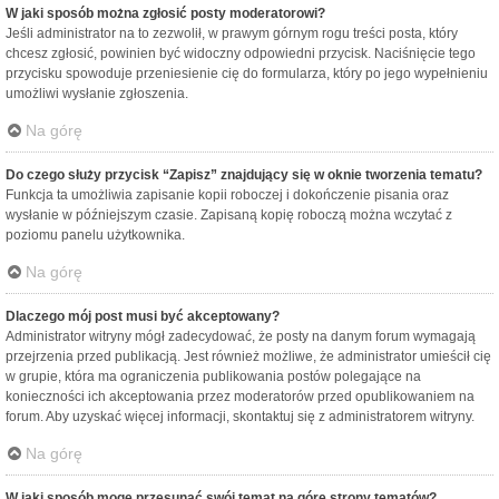
W jaki sposób można zgłosić posty moderatorowi?
Jeśli administrator na to zezwolił, w prawym górnym rogu treści posta, który
chcesz zgłosić, powinien być widoczny odpowiedni przycisk. Naciśnięcie tego
przycisku spowoduje przeniesienie cię do formularza, który po jego wypełnieniu
umożliwi wysłanie zgłoszenia.
Na górę
Do czego służy przycisk “Zapisz” znajdujący się w oknie tworzenia tematu?
Funkcja ta umożliwia zapisanie kopii roboczej i dokończenie pisania oraz
wysłanie w późniejszym czasie. Zapisaną kopię roboczą można wczytać z
poziomu panelu użytkownika.
Na górę
Dlaczego mój post musi być akceptowany?
Administrator witryny mógł zadecydować, że posty na danym forum wymagają
przejrzenia przed publikacją. Jest również możliwe, że administrator umieścił cię
w grupie, która ma ograniczenia publikowania postów polegające na
konieczności ich akceptowania przez moderatorów przed opublikowaniem na
forum. Aby uzyskać więcej informacji, skontaktuj się z administratorem witryny.
Na górę
W jaki sposób mogę przesunąć swój temat na górę strony tematów?