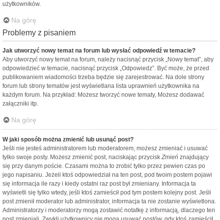
użytkowników.
Na górę
Problemy z pisaniem
Jak utworzyć nowy temat na forum lub wysłać odpowiedź w temacie?
Aby utworzyć nowy temat na forum, należy nacisnąć przycisk „Nowy temat”, aby
odpowiedzieć w temacie, nacisnąć przycisk „Odpowiedz”. Być może, że przed
publikowaniem wiadomości trzeba będzie się zarejestrować. Na dole strony
forum lub strony tematów jest wyświetlana lista uprawnień użytkownika na
każdym forum. Na przykład: Możesz tworzyć nowe tematy, Możesz dodawać
załączniki itp.
Na górę
W jaki sposób można zmienić lub usunąć post?
Jeśli nie jesteś administratorem lub moderatorem, możesz zmieniać i usuwać
tylko swoje posty. Możesz zmienić post, naciskając przycisk
Zmień
znajdujący
się przy danym poście. Czasami można to zrobić tylko przez pewien czas po
jego napisaniu. Jeżeli ktoś odpowiedział na ten post, pod twoim postem pojawi
się informacja ile razy i kiedy ostatni raz post był zmieniany. Informacja ta
wyświetli się tylko wtedy, jeśli ktoś zamieścił pod tym postem kolejny post. Jeśli
post zmienił moderator lub administrator, informacja ta nie zostanie wyświetlona.
Administratorzy i moderatorzy mogą zostawić notatkę z informacją, dlaczego ten
post zmieniali. Zwykli użytkownicy nie mogą usuwać postów, gdy ktoś zamieścił