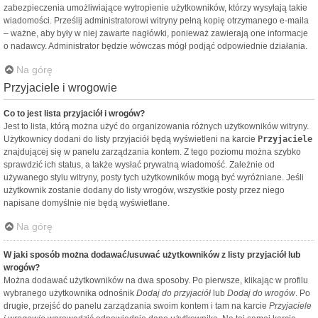
zabezpieczenia umożliwiające wytropienie użytkowników, którzy wysyłają takie
wiadomości. Prześlij administratorowi witryny pełną kopię otrzymanego e-maila
– ważne, aby były w niej zawarte nagłówki, ponieważ zawierają one informacje
o nadawcy. Administrator będzie wówczas mógł podjąć odpowiednie działania.
Na górę
Przyjaciele i wrogowie
Co to jest lista przyjaciół i wrogów?
Jest to lista, którą można użyć do organizowania różnych użytkowników witryny.
Użytkownicy dodani do listy przyjaciół będą wyświetleni na karcie
Przyjaciele
znajdującej się w panelu zarządzania kontem. Z tego poziomu można szybko
sprawdzić ich status, a także wysłać prywatną wiadomość. Zależnie od
używanego stylu witryny, posty tych użytkowników mogą być wyróżniane. Jeśli
użytkownik zostanie dodany do listy wrogów, wszystkie posty przez niego
napisane domyślnie nie będą wyświetlane.
Na górę
W jaki sposób można dodawać/usuwać użytkowników z listy przyjaciół lub
wrogów?
Można dodawać użytkowników na dwa sposoby. Po pierwsze, klikając w profilu
wybranego użytkownika odnośnik
Dodaj do przyjaciół
lub
Dodaj do wrogów
. Po
drugie, przejść do panelu zarządzania swoim kontem i tam na karcie
Przyjaciele