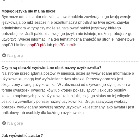
Mojego języka nie ma na liście!
Być może administrator nie zainstalował pakietu zawierającego twoją wersję
językową albo nikt jeszcze nie przetłumaczył phpBB3 na twój język. Zapytaj
administratora witryny czy może zainstalować pakiet językowy, którego
potrzebujesz. Jeśli pakiet dla twojego języka nie istnieje, może spróbujesz go
utworzyć. Więcej informacji na ten temat można znaleźć na stronie internetowej
phpBB Limited
phpBB.pl
® lub
phpBB.com
®
Na górę
Czym są obrazki wyświetlane obok nazwy użytkownika?
Na stronie przeglądania postów, w miejscu, gdzie są wyświetlane informacje o
użytkowniku, mogą być wyświetlane dwa obrazki. Pierwszy obrazek jest
skojarzony z rangą użytkownika. W zależności od używanego stylu jest on w
formie gwiazdek, kwadracików lub kropek pokazujących, jak dużo postów
zostało napisanych przez użytkownika lub jaki jest jego status na tej witrynie.
Jest on wyświetlany poniżej nazwy użytkownika. Drugi, zazwyczaj większy
obrazek, wyświetlany powyżej nazwy użytkownika jest znany jako awatar i jest
unikatowy lub osobisty dla każdego użytkownika.
Na górę
Jak wyświetlić awatar?