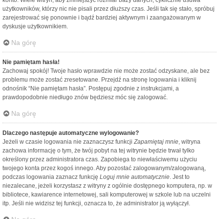
konto. Wiele witryn, aby zmniejszyć rozmiar bazy danych, cyklicznie usuwa
użytkowników, którzy nic nie pisali przez dłuższy czas. Jeśli tak się stało, spróbuj
zarejestrować się ponownie i bądź bardziej aktywnym i zaangażowanym w
dyskusje użytkownikiem.
Na górę
Nie pamiętam hasła!
Zachowaj spokój! Twoje hasło wprawdzie nie może zostać odzyskane, ale bez
problemu może zostać zresetowane. Przejdź na stronę logowania i kliknij
odnośnik “Nie pamiętam hasła”. Postępuj zgodnie z instrukcjami, a
prawdopodobnie niedługo znów będziesz móc się zalogować.
Na górę
Dlaczego następuje automatyczne wylogowanie?
Jeżeli w czasie logowania nie zaznaczysz funkcji
Zapamiętaj mnie
, witryna
zachowa informację o tym, że twój pobyt na tej witrynie będzie trwał tylko
określony przez administratora czas. Zapobiega to niewłaściwemu użyciu
twojego konta przez kogoś innego. Aby pozostać zalogowanym/zalogowaną,
podczas logowania zaznacz funkcję
Loguj mnie automatycznie
. Jest to
niezalecane, jeżeli korzystasz z witryny z ogólnie dostępnego komputera, np. w
bibliotece, kawiarence internetowej, sali komputerowej w szkole lub na uczelni
itp. Jeśli nie widzisz tej funkcji, oznacza to, że administrator ją wyłączył.