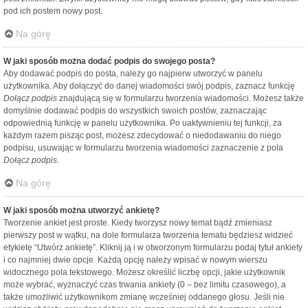
pod ich postem nowy post.
Na górę
W jaki sposób można dodać podpis do swojego posta?
Aby dodawać podpis do posta, należy go najpierw utworzyć w panelu
użytkownika. Aby dołączyć do danej wiadomości swój podpis, zaznacz funkcję
Dołącz podpis
znajdującą się w formularzu tworzenia wiadomości. Możesz także
domyślnie dodawać podpis do wszystkich swoich postów, zaznaczając
odpowiednią funkcję w panelu użytkownika. Po uaktywnieniu tej funkcji, za
każdym razem pisząc post, możesz zdecydować o niedodawaniu do niego
podpisu, usuwając w formularzu tworzenia wiadomości zaznaczenie z pola
Dołącz podpis
.
Na górę
W jaki sposób można utworzyć ankietę?
Tworzenie ankiet jest proste. Kiedy tworzysz nowy temat bądź zmieniasz
pierwszy post w wątku, na dole formularza tworzenia tematu będziesz widzieć
etykietę “Utwórz ankietę”. Kliknij ją i w otworzonym formularzu podaj tytuł ankiety
i co najmniej dwie opcje. Każdą opcję należy wpisać w nowym wierszu
widocznego pola tekstowego. Możesz określić liczbę opcji, jakie użytkownik
może wybrać, wyznaczyć czas trwania ankiety (0 – bez limitu czasowego), a
także umożliwić użytkownikom zmianę wcześniej oddanego głosu. Jeśli nie