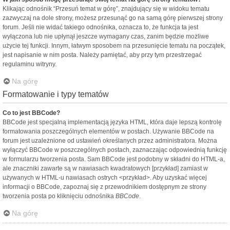
Klikając odnośnik “Przesuń temat w górę”, znajdujący się w widoku tematu
zazwyczaj na dole strony, możesz przesunąć go na samą górę pierwszej strony
forum. Jeśli nie widać takiego odnośnika, oznacza to, że funkcja ta jest
wyłączona lub nie upłynął jeszcze wymagany czas, zanim będzie możliwe
użycie tej funkcji. Innym, łatwym sposobem na przesunięcie tematu na początek,
jest napisanie w nim posta. Należy pamiętać, aby przy tym przestrzegać
regulaminu witryny.
Na górę
Formatowanie i typy tematów
Co to jest BBCode?
BBCode jest specjalną implementacją języka HTML, która daje lepszą kontrolę
formatowania poszczególnych elementów w postach. Używanie BBCode na
forum jest uzależnione od ustawień określanych przez administratora. Można
wyłączyć BBCode w poszczególnych postach, zaznaczając odpowiednią funkcję
w formularzu tworzenia posta. Sam BBCode jest podobny w składni do HTML-a,
ale znaczniki zawarte są w nawiasach kwadratowych [przykład] zamiast w
używanych w HTML-u nawiasach ostrych <przykład>. Aby uzyskać więcej
informacji o BBCode, zapoznaj się z przewodnikiem dostępnym ze strony
tworzenia posta po kliknięciu odnośnika
BBCode
.
Na górę