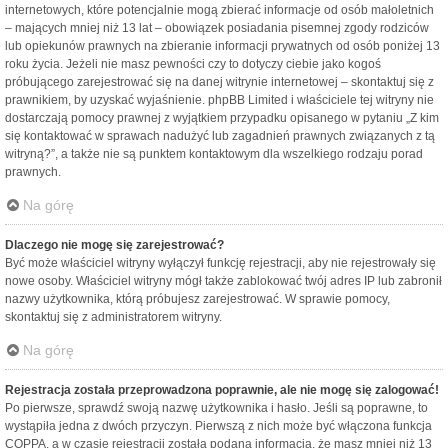
internetowych, które potencjalnie mogą zbierać informacje od osób małoletnich
– mających mniej niż 13 lat – obowiązek posiadania pisemnej zgody rodziców
lub opiekunów prawnych na zbieranie informacji prywatnych od osób poniżej 13
roku życia. Jeżeli nie masz pewności czy to dotyczy ciebie jako kogoś
próbującego zarejestrować się na danej witrynie internetowej – skontaktuj się z
prawnikiem, by uzyskać wyjaśnienie. phpBB Limited i właściciele tej witryny nie
dostarczają pomocy prawnej z wyjątkiem przypadku opisanego w pytaniu „Z kim
się kontaktować w sprawach nadużyć lub zagadnień prawnych związanych z tą
witryną?”, a także nie są punktem kontaktowym dla wszelkiego rodzaju porad
prawnych.
Na górę
Dlaczego nie mogę się zarejestrować?
Być może właściciel witryny wyłączył funkcję rejestracji, aby nie rejestrowały się
nowe osoby. Właściciel witryny mógł także zablokować twój adres IP lub zabronił
nazwy użytkownika, którą próbujesz zarejestrować. W sprawie pomocy,
skontaktuj się z administratorem witryny.
Na górę
Rejestracja została przeprowadzona poprawnie, ale nie mogę się zalogować!
Po pierwsze, sprawdź swoją nazwę użytkownika i hasło. Jeśli są poprawne, to
wystąpiła jedna z dwóch przyczyn. Pierwszą z nich może być włączona funkcja
COPPA, a w czasie rejestracji została podana informacja, że masz mniej niż 13