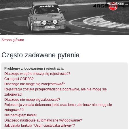
Zaloguj się
Strona główna
Często zadawane pytania
Problemy z logowaniem i rejestracją
Dlaczego w ogóle muszę się rejestrować?
Co to jest COPPA?
Dlaczego nie mogę się zarejestrować?
Rejestracja została przeprowadzona poprawnie, ale nie mogę się
zalogować!
Dlaczego nie mogę się zalogować?
Rejestracja została dokonana jakiś czas temu, ale teraz nie mogę się
zalogować?!
Nie pamiętam hasła!
Dlaczego następuje automatyczne wylogowanie?
Jak działa funkcja “Usuń ciasteczka witryny”?