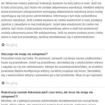
lat. Wówczas należy wykonać instrukcje wysłane na twój adres e-mail. Jeśli nie
to było przyczyną, być może nie została aktywowana rejestracja. Niektóre witryny
przed pierwszym zalogowaniem wymagają aktywowania rejestracji przez osobę
rejestrującą się lub przez administratora. Informacja o tym była wyświetlona
podczas rejestracji. Jeśli została wysłana do ciebie wiadomość e-mail, postępuj
zgodnie z zawartymi w niej instrukcjami. Jeżeli taka wiadomość do ciebie nie
dotarła, być może został podany nieprawidłowy adres e-mail lub wiadomość
została zatrzymana przez filtr antyspamowy. Jeśli na pewno podany przez ciebie
adres e-mail jest prawidłowy, spróbuj skontaktować się z administratorem.
Na górę
Dlaczego nie mogę się zalogować?
Powodów może być kilka. Po pierwsze, sprawdź czy twoja nazwa użytkownika i
hasło są prawidłowe. Jeżeli są prawidłowe, skontaktuj się z właścicielem witryny
i zapytaj czy cię nie zablokowano. Istnieje też prawdopodobieństwo, że problem
powoduje błędna konfiguracja witryny, na której znajduje się forum. Skontaktuj
się z właścicielem witryny i powiadom go o tym problemie. Musi on go naprawić.
Na górę
Rejestracja została dokonana jakiś czas temu, ale teraz nie mogę się
zalogować?!
Możliwe, że z jakiegoś powodu administrator dezaktywował lub usunął twoje